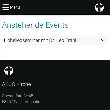
Menu
Anstehende Events
Hoheliedseminar mit Dr. Leo Frank
Hi!
Sei am
05.09.2026 und 06.09.2026
in der
AKUO-Kirche
in Sankt Augustin
beim
Hoheliedseminar mit Dr. Leo
Frank
dabei!
AKUO Kirche
Freue dich auf ein inspirierendes Bibelseminar, das dein
Verständnis des Hohelieds vertieft und wertvolle Impulse
Oberdorfstraße 45
für deine Ehe gibt. Lebensnah und biblisch fundiert
53757 Sankt Augustin
werden die Prinzipien und Wahrheiten rund um Ehe,