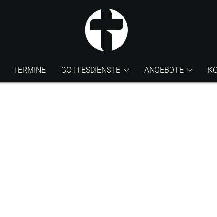
TERMINE
GOTTESDIENSTE
ANGEBOTE
K
Sonntagsgottesdienst
Bibelcafé
Kinderkirche
Gebetstreffen
Straßeneinsatz
Hauskreise
AKUO Frauen
AKUO Männer
Events